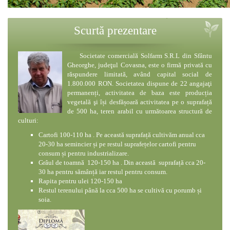
Scurtă prezentare
Societate comercială Solfarm S.R.L din Sfântu
Gheorghe, judeţul Covasna, este o firmă privată cu
răspundere limitată, având capital social de
1.800.000 RON. Societatea dispune de 22 angajaţi
permanenți, activitatea de baza este producția
vegetală şi își desfășoară activitatea pe o suprafață
de 500 ha, teren arabil cu următoarea structură de
culturi:
Cartofi 100-110 ha . Pe această suprafață cultivăm anual cca
20-30 ha semincier și pe restul suprafețelor cartofi pentru
consum și pentru industrializare.
Grâul de toamnă 120-150 ha . Din această suprafață cca 20-
30 ha pentru sămânță iar restul pentru consum.
Rapita pentru ulei 120-150 ha
Restul terenului până la cca 500 ha se cultivă cu porumb și
soia.