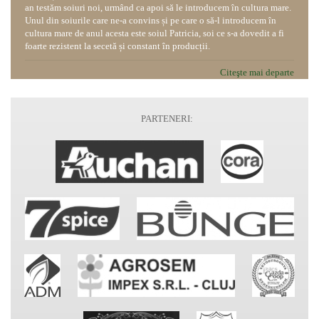
an testăm soiuri noi, urmând ca apoi să le introducem în cultura mare.
Unul din soiurile care ne-a convins și pe care o să-l introducem în
cultura mare de anul acesta este soiul Patricia, soi ce s-a dovedit a fi
foarte rezistent la secetă și constant în producții.
Citeşte mai departe
PARTENERI: