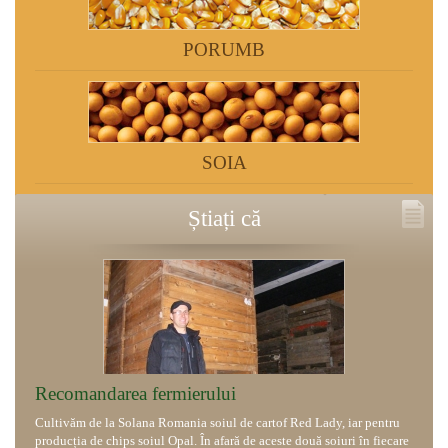
PORUMB
SOIA
Știați că
Recomandarea fermierului
Cultivăm de la Solana Romania soiul de cartof Red Lady, iar pentru
producția de chips soiul Opal. În afară de aceste două soiuri în fiecare